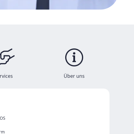
rvices
Über uns
SOS
orm