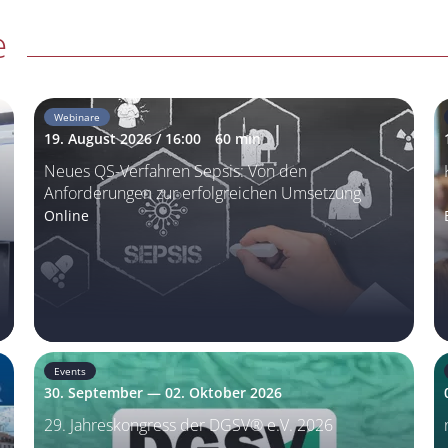
e
Webinare
19. August 2026 / 16:00
60 min
Neues QS-Verfahren Sepsis: Von den
Anforderungen zur erfolgreichen Umsetzung
Online
Events
30. September — 02. Oktober 2026
29. Jahreskongress der DGSV® e.V. 2026