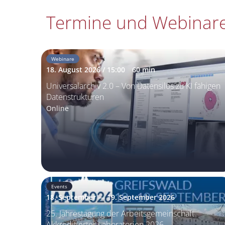
Termine und Webinar
Webinare
18. August 2026 / 15:00
60 min
Universalarchiv 2.0 – Von Datensilos zu KI fähigen
Datenstrukturen
Online
Events
18. September — 19. September 2026
25. Jahrestagung der Arbeitsgemeinschaft
Akkreditierter Laboratorien 2026