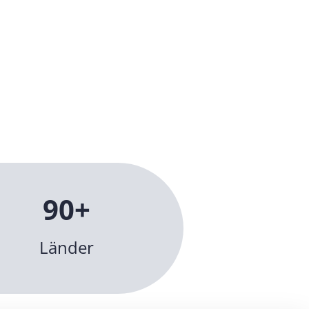
90+
Länder